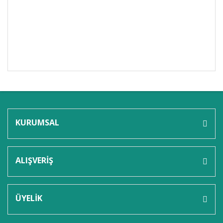
Bu ürünün fiyat bilgisi, resim, ürün açıklamalarında ve
diğer konularda yetersiz gördüğünüz noktaları öneri
Bu ürüne ilk yorumu siz yapın!
formunu kullanarak tarafımıza iletebilirsiniz.
Görüş ve önerileriniz için teşekkür ederiz.
KURUMSAL
Yorum Yaz
Ürün resmi kalitesiz, bozuk veya görüntülenemiyor.
Ürün açıklamasında eksik bilgiler bulunuyor.
ALIŞVERİŞ
Ürün bilgilerinde hatalar bulunuyor.
Ürün fiyatı diğer sitelerden daha pahalı.
Bu ürüne benzer farklı alternatifler olmalı.
ÜYELİK