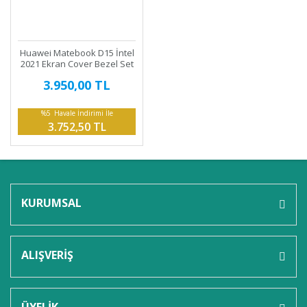
Huawei Matebook D15 İntel
HUAWEI
2021 Ekran Cover Bezel Set
15.6 Slim 41 Pin Panel Fhd
3.950,00 TL
ABCEJQ37
%5
Havale İndirimi İle
3.752,50 TL
KURUMSAL
ALIŞVERİŞ