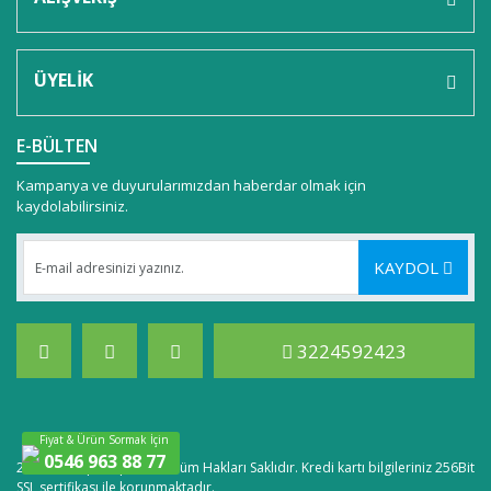
Ürün bilgilerinde hatalar bulunuyor.
Ürün fiyatı diğer sitelerden daha pahalı.
Bu ürüne benzer farklı alternatifler olmalı.
ÜYELİK
E-BÜLTEN
Kampanya ve duyurularımızdan haberdar olmak için
kaydolabilirsiniz.
Gönder
KAYDOL
3224592423
Fiyat & Ürün Sormak İçin
0546 963 88 77
2020 © lastpointpc.com, Tüm Hakları Saklıdır. Kredi kartı bilgileriniz 256Bit
SSL sertifikası ile korunmaktadır.