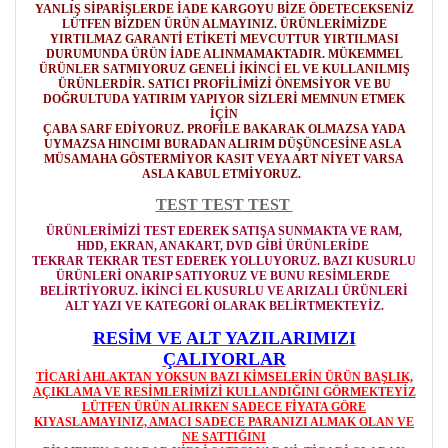
YANLIŞ SİPARİŞLERDE İADE KARGOYU BİZE ÖDETECEKSENİZ
LÜTFEN BİZDEN ÜRÜN ALMAYINIZ. ÜRÜNLERİMİZDE
YIRTILMAZ GARANTİ ETİKETİ MEVCUTTUR YIRTILMASI
DURUMUNDA ÜRÜN İADE ALINMAMAKTADIR. MÜKEMMEL
ÜRÜNLER SATMIYORUZ GENELİ İKİNCİ EL VE KULLANILMIŞ
ÜRÜNLERDİR. SATICI PROFİLİMİZİ ÖNEMSİYOR VE BU
DOĞRULTUDA YATIRIM YAPIYOR SİZLERİ MEMNUN ETMEK
İÇİN
ÇABA SARF EDİYORUZ. PROFİLE BAKARAK OLMAZSA YADA
UYMAZSA HINCIMI BURADAN ALIRIM DÜŞÜNCESİNE ASLA
MÜSAMAHA GÖSTERMİYOR
KASIT VEYA ART NİYET VARSA
ASLA KABUL ETMİYORUZ.
TEST TEST TEST
ÜRÜNLERİMİZİ TEST EDEREK SATIŞA SUNMAKTA VE RAM,
HDD, EKRAN, ANAKART, DVD GİBİ ÜRÜNLERİDE
TEKRAR TEKRAR TEST EDEREK YOLLUYORUZ. BAZI KUSURLU
ÜRÜNLERİ ONARIP SATIYORUZ VE BUNU RESİMLERDE
BELİRTİYORUZ. İKİNCİ EL KUSURLU VE ARIZALI ÜRÜNLERİ
ALT YAZI VE KATEGORİ OLARAK BELİRTMEKTEYİZ.
RESİM VE ALT YAZILARIMIZI
ÇALIYORLAR
TİCARİ AHLAKTAN YOKSUN BAZI KİMSELERİN ÜRÜN BAŞLIK,
AÇIKLAMA VE RESİMLERİMİZİ KULLANDIĞINI GÖRMEKTEYİZ
LÜTFEN ÜRÜN ALIRKEN SADECE FİYATA GÖRE
KIYASLAMAYINIZ, AMACI SADECE PARANIZI ALMAK OLAN VE
NE SATTIĞINI