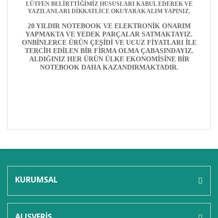
LÜTFEN BELİRTTİĞİMİZ HUSUSLARI KABUL EDEREK VE
YAZILANLARI DİKKATLİCE OKUYARAK ALIM YAPINIZ.
20 YILDIR NOTEBOOK VE ELEKTRONİK ONARIM
YAPMAKTA VE YEDEK PARÇALAR SATMAKTAYIZ.
ONBİNLERCE ÜRÜN ÇEŞİDİ VE UCUZ FİYATLARI İLE
TERCİH EDİLEN BİR FİRMA OLMA ÇABASINDAYIZ.
ALDIĞINIZ HER ÜRÜN ÜLKE EKONOMİSİNE BİR
NOTEBOOK DAHA KAZANDIRMAKTADIR.
Bu ürünün fiyat bilgisi, resim, ürün açıklamalarında ve
diğer konularda yetersiz gördüğünüz noktaları öneri
Bu ürüne ilk yorumu siz yapın!
formunu kullanarak tarafımıza iletebilirsiniz.
Görüş ve önerileriniz için teşekkür ederiz.
KURUMSAL
Yorum Yaz
Ürün resmi kalitesiz, bozuk veya görüntülenemiyor.
Ürün açıklamasında eksik bilgiler bulunuyor.
ALIŞVERİŞ