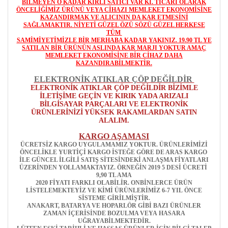
BİLMEYEN O KADAR KİRLİ SATICI VAR Kİ. TİCARİ OLARAK
ÖNCELİĞİMİZ ÜRÜNÜ VEYA CİHAZI MEMLEKET EKONOMİSİNE
KAZANDIRMAK VE ALICININ DA KAR ETMESİNİ
SAĞLAMAKTIR. NİYETİ GÜZEL ÖZÜ SÖZÜ GÜZEL HERKESE
TÜM
SAMİMİYETİMİZLE BİR MERHABA KADAR YAKINIZ. 19.90 TL YE
SATILAN BİR ÜRÜNÜN ASLINDA KAR MARJI YOKTUR AMAÇ
MEMLEKET EKONOMİSİNE BİR CİHAZ DAHA
KAZANDIRABİLMEKTİR.
ELEKTRONİK ATIKLAR ÇÖP DEĞİLDİR
ELEKTRONİK ATIKLAR ÇÖP DEĞİLDİR BİZİMLE
İLETİŞİME GEÇİN VE KIRIK YADA ARIZALI
BİLGİSAYAR PARÇALARI VE ELEKTRONİK
ÜRÜNLERİNİZİ YÜKSEK RAKAMLARDAN SATIN
ALALIM.
KARGO AŞAMASI
ÜCRETSİZ KARGO UYGULAMAMIZ YOKTUR. ÜRÜNLERİMİZİ
ÖNCELİKLE YURTİÇİ KARGO İSTEĞE GÖRE DE ARAS KARGO
İLE GÜNCEL İLGİLİ SATIŞ SİTESİNDEKİ ANLAŞMA FİYATLARI
ÜZERİNDEN YOLLAMAKTAYIZ. ÖRNEĞİN 2019 5 DESİ ÜCRETİ
9,90 TL AMA
2020 FİYATI FARKLI OLABİLİR. ONBİNLERCE ÜRÜN
LİSTELEMEKTEYİZ VE KİMİ ÜRÜNLERİMİZ 6-7 YIL ÖNCE
SİSTEME GİRİLMİŞTİR.
ANAKART, BATARYA VE HOPARLÖR GİBİ BAZI ÜRÜNLER
ZAMAN İÇERİSİNDE BOZULMA VEYA HASARA
UĞRAYABİLMEKTEDİR.