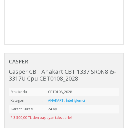
CASPER
Casper CBT Anakart CBT 1337 SR0N8 i5-
3317U Cpu CBT0108_2028
Stok Kodu
CBT0108_2028
Kategori
ANAKART
,
İntel İşlemci
Garanti Süresi
24 Ay
* 3.500,00 TL den başlayan taksitlerle!