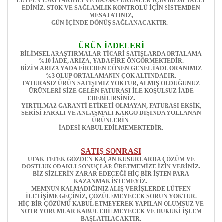
LÜTFEN ESKİ TARİHLİ VE HASSAS ÜRÜNLER İÇİN BİLGİ TALEP
EDİNİZ. STOK VE SAĞLAMLIK KONTROLÜ İÇİN SİSTEMDEN
MESAJ ATINIZ,
GÜN İÇİNDE DÖNÜŞ SAĞLANACAKTIR.
ÜRÜN İADELERİ
BİLİMSEL ARAŞTIRMALAR TİCARİ SATIŞLARDA ORTALAMA
%10 İADE, ARIZA, YADA FİRE ÖNGÖRMEKTEDİR.
BİZİM ARIZA YADA FİREDEN DÖNEN GENEL İADE ORANIMIZ
%3 OLUP ORTALAMANIN ÇOK ALTINDADIR.
FATURASIZ ÜRÜN SATIŞIMIZ YOKTUR, ALMIŞ OLDUĞUNUZ
ÜRÜNLERİ SİZE GELEN FATURASI İLE KOŞULSUZ İADE
EDEBİLİRSİNİZ.
YIRTILMAZ GARANTİ ETİKETİ OLMAYAN, FATURASI EKSİK,
SERİSİ FARKLI VE ANLAŞMALI KARGO DIŞINDA YOLLANAN
ÜRÜNLERİN
İADESİ KABUL EDİLMEMEKTEDİR.
SATIŞ SONRASI
UFAK TEFEK GÖZDEN KAÇAN KUSURLARDA ÇÖZÜM VE
DOSTLUK ODAKLI SONUÇLAR ÜRETMEMİZE İZİN VERİNİZ.
BİZ SİZLERİN ZARAR EDECEĞİ HİÇ BİR İŞTEN PARA
KAZANMAK İSTEMEYİZ.
MEMNUN KALMADIĞINIZ ALIŞ VERİŞLERDE LÜTFEN
İLETİŞİME GEÇİNİZ, ÇÖZÜLEMEYECEK SORUN YOKTUR.
HİÇ BİR ÇÖZÜMÜ KABUL ETMEYEREK YAPILAN OLUMSUZ VE
NOTR YORUMLAR KABUL EDİLMEYECEK VE HUKUKİ İŞLEM
BAŞLATILACAKTIR.