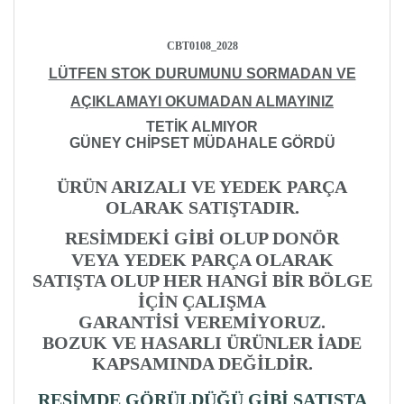
CBT0108_2028
LÜTFEN STOK DURUMUNU SORMADAN VE
AÇIKLAMAYI OKUMADAN ALMAYINIZ
TETİK ALMIYOR
GÜNEY CHİPSET MÜDAHALE GÖRDÜ
ÜRÜN ARIZALI VE YEDEK PARÇA
OLARAK SATIŞTADIR.
RESİMDEKİ GİBİ OLUP DONÖR
VEYA
YEDEK PARÇA OLARAK
SATIŞTA OLUP HER HANGİ BİR BÖLGE
İÇİN ÇALIŞMA
GARANTİSİ VEREMİYORUZ.
BOZUK VE HASARLI ÜRÜNLER İADE
KAPSAMINDA DEĞİLDİR.
RESİMDE GÖRÜLDÜĞÜ GİBİ SATIŞTA