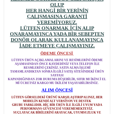
OLUP
HER HANGİ BİR YERİNİN
ÇALIŞMASINA GARANTİ
VEREMİYORUZ.
LÜTFEN ONARMAK İÇİN ALIP
ONARAMAYINCA YADA BİR SEBEPTEN
DONÖR OLARAK KULLANAMAYINCA
İADE ETMEYE ÇALIŞMAYINIZ.
ÖDEME ÖNCESİ
LÜTFEN ÜRÜN AÇIKLAMALARINI VE RESİMLERİNİ ÖDEME
AŞAMASINDAN ÖNCE KAYDEDİNİZ VEYA TELEFON İLE
RESMLERİNİ ÇEKİNİZ. SATIN ALMA İŞLEMİ
TAMAMLANDIKTAN SONRA İLGİLİ SATIŞ SİTESİNDEKİ ÜRÜN
SAYFASI
KAPANDIĞINDAN ZOR DURUMA DÜŞEBİLİR, SIFIR MI İKİNCİ EL
Mİ ÜCRETSİZ KARGO MU İKİLEM YAŞAYABİLİRSİNİZ.
ALIM ÖNCESİ
LÜTFEN GÖRSELDEKİ ÜRÜNÜ KARŞILAŞTIRIP ALINIZ, HER
MODELİN KENDİ ALT VERSİYON VE DESTEK
GRUBU FARKLIDIR. HİÇ BİR ÜRÜN İLE İLGİLİ UYUM YADA
PERFORMANS GÜVENCESİ VEREMEMEKTEYİZ.
SUÇLAYACAK BİRİLERİNİ ARAYACAK, UYUMSUZLUK VE