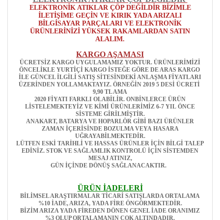
ELEKTRONİK ATIKLAR ÇÖP DEĞİLDİR BİZİMLE
İLETİŞİME GEÇİN VE KIRIK YADA ARIZALI
BİLGİSAYAR PARÇALARI VE ELEKTRONİK
ÜRÜNLERİNİZİ YÜKSEK RAKAMLARDAN SATIN
ALALIM.
KARGO AŞAMASI
ÜCRETSİZ KARGO UYGULAMAMIZ YOKTUR. ÜRÜNLERİMİZİ
ÖNCELİKLE YURTİÇİ KARGO İSTEĞE GÖRE DE ARAS KARGO
İLE GÜNCEL İLGİLİ SATIŞ SİTESİNDEKİ ANLAŞMA FİYATLARI
ÜZERİNDEN YOLLAMAKTAYIZ. ÖRNEĞİN 2019 5 DESİ ÜCRETİ
9,90 TL AMA
2020 FİYATI FARKLI OLABİLİR. ONBİNLERCE ÜRÜN
LİSTELEMEKTEYİZ VE KİMİ ÜRÜNLERİMİZ 6-7 YIL ÖNCE
SİSTEME GİRİLMİŞTİR.
ANAKART, BATARYA VE HOPARLÖR GİBİ BAZI ÜRÜNLER
ZAMAN İÇERİSİNDE BOZULMA VEYA HASARA
UĞRAYABİLMEKTEDİR.
LÜTFEN ESKİ TARİHLİ VE HASSAS ÜRÜNLER İÇİN BİLGİ TALEP
EDİNİZ. STOK VE SAĞLAMLIK KONTROLÜ İÇİN SİSTEMDEN
MESAJ ATINIZ,
GÜN İÇİNDE DÖNÜŞ SAĞLANACAKTIR.
ÜRÜN İADELERİ
BİLİMSEL ARAŞTIRMALAR TİCARİ SATIŞLARDA ORTALAMA
%10 İADE, ARIZA, YADA FİRE ÖNGÖRMEKTEDİR.
BİZİM ARIZA YADA FİREDEN DÖNEN GENEL İADE ORANIMIZ
%3 OLUP ORTALAMANIN ÇOK ALTINDADIR.