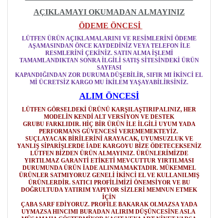
AÇIKLAMAYI OKUMADAN ALMAYINIZ
ÖDEME ÖNCESİ
LÜTFEN ÜRÜN AÇIKLAMALARINI VE RESİMLERİNİ ÖDEME
AŞAMASINDAN ÖNCE KAYDEDİNİZ VEYA TELEFON İLE
RESMLERİNİ ÇEKİNİZ. SATIN ALMA İŞLEMİ
TAMAMLANDIKTAN SONRA İLGİLİ SATIŞ SİTESİNDEKİ ÜRÜN
SAYFASI
KAPANDIĞINDAN ZOR DURUMA DÜŞEBİLİR, SIFIR MI İKİNCİ EL
Mİ ÜCRETSİZ KARGO MU İKİLEM YAŞAYABİLİRSİNİZ.
ALIM ÖNCESİ
LÜTFEN GÖRSELDEKİ ÜRÜNÜ KARŞILAŞTIRIP ALINIZ, HER
MODELİN KENDİ ALT VERSİYON VE DESTEK
GRUBU FARKLIDIR. HİÇ BİR ÜRÜN İLE İLGİLİ UYUM YADA
PERFORMANS GÜVENCESİ VEREMEMEKTEYİZ.
SUÇLAYACAK BİRİLERİNİ ARAYACAK, UYUMSUZLUK VE
YANLIŞ SİPARİŞLERDE İADE KARGOYU BİZE ÖDETECEKSENİZ
LÜTFEN BİZDEN ÜRÜN ALMAYINIZ. ÜRÜNLERİMİZDE
YIRTILMAZ GARANTİ ETİKETİ MEVCUTTUR YIRTILMASI
DURUMUNDA ÜRÜN İADE ALINMAMAKTADIR. MÜKEMMEL
ÜRÜNLER SATMIYORUZ GENELİ İKİNCİ EL VE KULLANILMIŞ
ÜRÜNLERDİR. SATICI PROFİLİMİZİ ÖNEMSİYOR VE BU
DOĞRULTUDA YATIRIM YAPIYOR SİZLERİ MEMNUN ETMEK
İÇİN
ÇABA SARF EDİYORUZ. PROFİLE BAKARAK OLMAZSA YADA
UYMAZSA HINCIMI BURADAN ALIRIM DÜŞÜNCESİNE ASLA