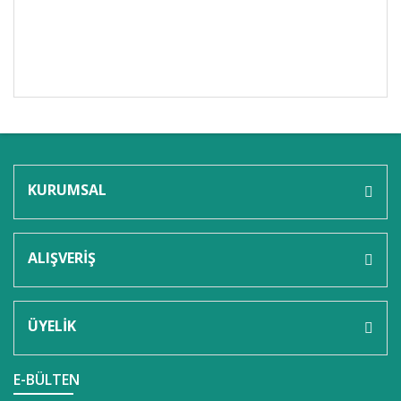
Bu ürünün fiyat bilgisi, resim, ürün açıklamalarında ve
diğer konularda yetersiz gördüğünüz noktaları öneri
Bu ürüne ilk yorumu siz yapın!
formunu kullanarak tarafımıza iletebilirsiniz.
Görüş ve önerileriniz için teşekkür ederiz.
KURUMSAL
Yorum Yaz
Ürün resmi kalitesiz, bozuk veya görüntülenemiyor.
Ürün açıklamasında eksik bilgiler bulunuyor.
ALIŞVERİŞ
Ürün bilgilerinde hatalar bulunuyor.
Ürün fiyatı diğer sitelerden daha pahalı.
Bu ürüne benzer farklı alternatifler olmalı.
ÜYELİK
E-BÜLTEN