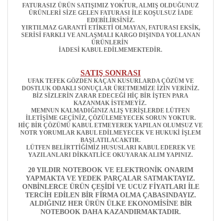
FATURASIZ ÜRÜN SATIŞIMIZ YOKTUR, ALMIŞ OLDUĞUNUZ
ÜRÜNLERİ SİZE GELEN FATURASI İLE KOŞULSUZ İADE
EDEBİLİRSİNİZ.
YIRTILMAZ GARANTİ ETİKETİ OLMAYAN, FATURASI EKSİK,
SERİSİ FARKLI VE ANLAŞMALI KARGO DIŞINDA YOLLANAN
ÜRÜNLERİN
İADESİ KABUL EDİLMEMEKTEDİR.
SATIŞ SONRASI
UFAK TEFEK GÖZDEN KAÇAN KUSURLARDA ÇÖZÜM VE
DOSTLUK ODAKLI SONUÇLAR ÜRETMEMİZE İZİN VERİNİZ.
BİZ SİZLERİN ZARAR EDECEĞİ HİÇ BİR İŞTEN PARA
KAZANMAK İSTEMEYİZ.
MEMNUN KALMADIĞINIZ ALIŞ VERİŞLERDE LÜTFEN
İLETİŞİME GEÇİNİZ, ÇÖZÜLEMEYECEK SORUN YOKTUR.
HİÇ BİR ÇÖZÜMÜ KABUL ETMEYEREK YAPILAN OLUMSUZ VE
NOTR YORUMLAR KABUL EDİLMEYECEK VE HUKUKİ İŞLEM
BAŞLATILACAKTIR.
LÜTFEN BELİRTTİĞİMİZ HUSUSLARI KABUL EDEREK VE
YAZILANLARI DİKKATLİCE OKUYARAK ALIM YAPINIZ.
20 YILDIR NOTEBOOK VE ELEKTRONİK ONARIM
YAPMAKTA VE YEDEK PARÇALAR SATMAKTAYIZ.
ONBİNLERCE ÜRÜN ÇEŞİDİ VE UCUZ FİYATLARI İLE
TERCİH EDİLEN BİR FİRMA OLMA ÇABASINDAYIZ.
ALDIĞINIZ HER ÜRÜN ÜLKE EKONOMİSİNE BİR
NOTEBOOK DAHA KAZANDIRMAKTADIR.