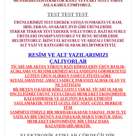
MÜSAMAHA GÖSTERMİYOR
KASIT VEYA ART NİYET VARSA
ASLA KABUL ETMİYORUZ.
TEST TEST TEST
ÜRÜNLERİMİZİ TEST EDEREK SATIŞA SUNMAKTA VE RAM,
HDD, EKRAN, ANAKART, DVD GİBİ ÜRÜNLERİDE
TEKRAR TEKRAR TEST EDEREK YOLLUYORUZ. BAZI KUSURLU
ÜRÜNLERİ ONARIP SATIYORUZ VE BUNU RESİMLERDE
BELİRTİYORUZ. İKİNCİ EL KUSURLU VE ARIZALI ÜRÜNLERİ
ALT YAZI VE KATEGORİ OLARAK BELİRTMEKTEYİZ.
RESİM VE ALT YAZILARIMIZI
ÇALIYORLAR
TİCARİ AHLAKTAN YOKSUN BAZI KİMSELERİN ÜRÜN BAŞLIK,
AÇIKLAMA VE RESİMLERİMİZİ KULLANDIĞINI GÖRMEKTEYİZ
LÜTFEN ÜRÜN ALIRKEN SADECE FİYATA GÖRE
KIYASLAMAYINIZ, AMACI SADECE PARANIZI ALMAK OLAN VE
NE SATTIĞINI
BİLMEYEN O KADAR KİRLİ SATICI VAR Kİ. TİCARİ OLARAK
ÖNCELİĞİMİZ ÜRÜNÜ VEYA CİHAZI MEMLEKET EKONOMİSİNE
KAZANDIRMAK VE ALICININ DA KAR ETMESİNİ
SAĞLAMAKTIR. NİYETİ GÜZEL ÖZÜ SÖZÜ GÜZEL HERKESE
TÜM
SAMİMİYETİMİZLE BİR MERHABA KADAR YAKINIZ. 19.90 TL YE
SATILAN BİR ÜRÜNÜN ASLINDA KAR MARJI YOKTUR AMAÇ
MEMLEKET EKONOMİSİNE BİR CİHAZ DAHA
KAZANDIRABİLMEKTİR.
ELEKTRONİK ATIKLAR ÇÖP DEĞİLDİR