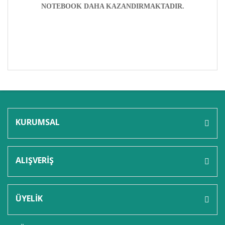
NOTEBOOK DAHA KAZANDIRMAKTADIR.
Bu ürünün fiyat bilgisi, resim, ürün açıklamalarında ve
diğer konularda yetersiz gördüğünüz noktaları öneri
Bu ürüne ilk yorumu siz yapın!
formunu kullanarak tarafımıza iletebilirsiniz.
Görüş ve önerileriniz için teşekkür ederiz.
KURUMSAL
Yorum Yaz
Ürün resmi kalitesiz, bozuk veya görüntülenemiyor.
Ürün açıklamasında eksik bilgiler bulunuyor.
ALIŞVERİŞ
Ürün bilgilerinde hatalar bulunuyor.
Ürün fiyatı diğer sitelerden daha pahalı.
Bu ürüne benzer farklı alternatifler olmalı.
ÜYELİK