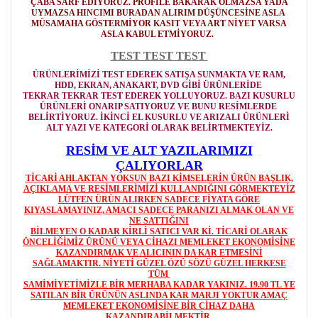
ÇABA SARF EDİYORUZ. PROFİLE BAKARAK OLMAZSA YADA
UYMAZSA HINCIMI BURADAN ALIRIM DÜŞÜNCESİNE ASLA
MÜSAMAHA GÖSTERMİYOR
KASIT VEYA ART NİYET VARSA
ASLA KABUL ETMİYORUZ.
TEST TEST TEST
ÜRÜNLERİMİZİ TEST EDEREK SATIŞA SUNMAKTA VE RAM,
HDD, EKRAN, ANAKART, DVD GİBİ ÜRÜNLERİDE
TEKRAR TEKRAR TEST EDEREK YOLLUYORUZ. BAZI KUSURLU
ÜRÜNLERİ ONARIP SATIYORUZ VE BUNU RESİMLERDE
BELİRTİYORUZ. İKİNCİ EL KUSURLU VE ARIZALI ÜRÜNLERİ
ALT YAZI VE KATEGORİ OLARAK BELİRTMEKTEYİZ.
RESİM VE ALT YAZILARIMIZI
ÇALIYORLAR
TİCARİ AHLAKTAN YOKSUN BAZI KİMSELERİN ÜRÜN BAŞLIK,
AÇIKLAMA VE RESİMLERİMİZİ KULLANDIĞINI GÖRMEKTEYİZ
LÜTFEN ÜRÜN ALIRKEN SADECE FİYATA GÖRE
KIYASLAMAYINIZ, AMACI SADECE PARANIZI ALMAK OLAN VE
NE SATTIĞINI
BİLMEYEN O KADAR KİRLİ SATICI VAR Kİ. TİCARİ OLARAK
ÖNCELİĞİMİZ ÜRÜNÜ VEYA CİHAZI MEMLEKET EKONOMİSİNE
KAZANDIRMAK VE ALICININ DA KAR ETMESİNİ
SAĞLAMAKTIR. NİYETİ GÜZEL ÖZÜ SÖZÜ GÜZEL HERKESE
TÜM
SAMİMİYETİMİZLE BİR MERHABA KADAR YAKINIZ. 19.90 TL YE
SATILAN BİR ÜRÜNÜN ASLINDA KAR MARJI YOKTUR AMAÇ
MEMLEKET EKONOMİSİNE BİR CİHAZ DAHA
KAZANDIRABİLMEKTİR.