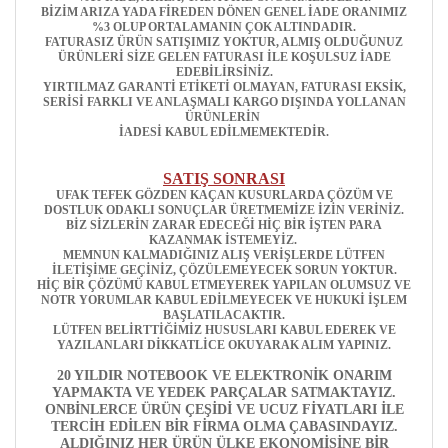
BİZİM ARIZA YADA FİREDEN DÖNEN GENEL İADE ORANIMIZ
%3 OLUP ORTALAMANIN ÇOK ALTINDADIR.
FATURASIZ ÜRÜN SATIŞIMIZ YOKTUR, ALMIŞ OLDUĞUNUZ
ÜRÜNLERİ SİZE GELEN FATURASI İLE KOŞULSUZ İADE
EDEBİLİRSİNİZ.
YIRTILMAZ GARANTİ ETİKETİ OLMAYAN, FATURASI EKSİK,
SERİSİ FARKLI VE ANLAŞMALI KARGO DIŞINDA YOLLANAN
ÜRÜNLERİN
İADESİ KABUL EDİLMEMEKTEDİR.
SATIŞ SONRASI
UFAK TEFEK GÖZDEN KAÇAN KUSURLARDA ÇÖZÜM VE
DOSTLUK ODAKLI SONUÇLAR ÜRETMEMİZE İZİN VERİNİZ.
BİZ SİZLERİN ZARAR EDECEĞİ HİÇ BİR İŞTEN PARA
KAZANMAK İSTEMEYİZ.
MEMNUN KALMADIĞINIZ ALIŞ VERİŞLERDE LÜTFEN
İLETİŞİME GEÇİNİZ, ÇÖZÜLEMEYECEK SORUN YOKTUR.
HİÇ BİR ÇÖZÜMÜ KABUL ETMEYEREK YAPILAN OLUMSUZ VE
NOTR YORUMLAR KABUL EDİLMEYECEK VE HUKUKİ İŞLEM
BAŞLATILACAKTIR.
LÜTFEN BELİRTTİĞİMİZ HUSUSLARI KABUL EDEREK VE
YAZILANLARI DİKKATLİCE OKUYARAK ALIM YAPINIZ.
20 YILDIR NOTEBOOK VE ELEKTRONİK ONARIM
YAPMAKTA VE YEDEK PARÇALAR SATMAKTAYIZ.
ONBİNLERCE ÜRÜN ÇEŞİDİ VE UCUZ FİYATLARI İLE
TERCİH EDİLEN BİR FİRMA OLMA ÇABASINDAYIZ.
ALDIĞINIZ HER ÜRÜN ÜLKE EKONOMİSİNE BİR