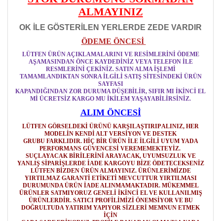
ALMAYINIZ
OK İLE GÖSTERİLEN YERLERDE ZEDE VARDIR
ÖDEME ÖNCESİ
LÜTFEN ÜRÜN AÇIKLAMALARINI VE RESİMLERİNİ ÖDEME
AŞAMASINDAN ÖNCE KAYDEDİNİZ VEYA TELEFON İLE
RESMLERİNİ ÇEKİNİZ. SATIN ALMA İŞLEMİ
TAMAMLANDIKTAN SONRA İLGİLİ SATIŞ SİTESİNDEKİ ÜRÜN
SAYFASI
KAPANDIĞINDAN ZOR DURUMA DÜŞEBİLİR, SIFIR MI İKİNCİ EL
Mİ ÜCRETSİZ KARGO MU İKİLEM YAŞAYABİLİRSİNİZ.
ALIM ÖNCESİ
LÜTFEN GÖRSELDEKİ ÜRÜNÜ KARŞILAŞTIRIP ALINIZ, HER
MODELİN KENDİ ALT VERSİYON VE DESTEK
GRUBU FARKLIDIR. HİÇ BİR ÜRÜN İLE İLGİLİ UYUM YADA
PERFORMANS GÜVENCESİ VEREMEMEKTEYİZ.
SUÇLAYACAK BİRİLERİNİ ARAYACAK, UYUMSUZLUK VE
YANLIŞ SİPARİŞLERDE İADE KARGOYU BİZE ÖDETECEKSENİZ
LÜTFEN BİZDEN ÜRÜN ALMAYINIZ. ÜRÜNLERİMİZDE
YIRTILMAZ GARANTİ ETİKETİ MEVCUTTUR YIRTILMASI
DURUMUNDA ÜRÜN İADE ALINMAMAKTADIR. MÜKEMMEL
ÜRÜNLER SATMIYORUZ GENELİ İKİNCİ EL VE KULLANILMIŞ
ÜRÜNLERDİR. SATICI PROFİLİMİZİ ÖNEMSİYOR VE BU
DOĞRULTUDA YATIRIM YAPIYOR SİZLERİ MEMNUN ETMEK
İÇİN