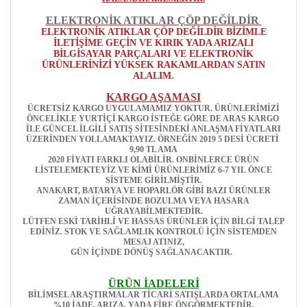
ELEKTRONİK ATIKLAR ÇÖP DEĞİLDİR
ELEKTRONİK ATIKLAR ÇÖP DEĞİLDİR BİZİMLE
İLETİŞİME GEÇİN VE KIRIK YADA ARIZALI
BİLGİSAYAR PARÇALARI VE ELEKTRONİK
ÜRÜNLERİNİZİ YÜKSEK RAKAMLARDAN SATIN
ALALIM.
KARGO AŞAMASI
ÜCRETSİZ KARGO UYGULAMAMIZ YOKTUR. ÜRÜNLERİMİZİ
ÖNCELİKLE YURTİÇİ KARGO İSTEĞE GÖRE DE ARAS KARGO
İLE GÜNCEL İLGİLİ SATIŞ SİTESİNDEKİ ANLAŞMA FİYATLARI
ÜZERİNDEN YOLLAMAKTAYIZ. ÖRNEĞİN 2019 5 DESİ ÜCRETİ
9,90 TL AMA
2020 FİYATI FARKLI OLABİLİR. ONBİNLERCE ÜRÜN
LİSTELEMEKTEYİZ VE KİMİ ÜRÜNLERİMİZ 6-7 YIL ÖNCE
SİSTEME GİRİLMİŞTİR.
ANAKART, BATARYA VE HOPARLÖR GİBİ BAZI ÜRÜNLER
ZAMAN İÇERİSİNDE BOZULMA VEYA HASARA
UĞRAYABİLMEKTEDİR.
LÜTFEN ESKİ TARİHLİ VE HASSAS ÜRÜNLER İÇİN BİLGİ TALEP
EDİNİZ. STOK VE SAĞLAMLIK KONTROLÜ İÇİN SİSTEMDEN
MESAJ ATINIZ,
GÜN İÇİNDE DÖNÜŞ SAĞLANACAKTIR.
ÜRÜN İADELERİ
BİLİMSEL ARAŞTIRMALAR TİCARİ SATIŞLARDA ORTALAMA
%10 İADE, ARIZA, YADA FİRE ÖNGÖRMEKTEDİR.