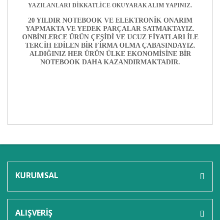
YAZILANLARI DİKKATLİCE OKUYARAK ALIM YAPINIZ.
20 YILDIR NOTEBOOK VE ELEKTRONİK ONARIM
YAPMAKTA VE YEDEK PARÇALAR SATMAKTAYIZ.
ONBİNLERCE ÜRÜN ÇEŞİDİ VE UCUZ FİYATLARI İLE
TERCİH EDİLEN BİR FİRMA OLMA ÇABASINDAYIZ.
ALDIĞINIZ HER ÜRÜN ÜLKE EKONOMİSİNE BİR
NOTEBOOK DAHA KAZANDIRMAKTADIR.
Bu ürünün fiyat bilgisi, resim, ürün açıklamalarında ve
diğer konularda yetersiz gördüğünüz noktaları öneri
Bu ürüne ilk yorumu siz yapın!
formunu kullanarak tarafımıza iletebilirsiniz.
Görüş ve önerileriniz için teşekkür ederiz.
KURUMSAL
Yorum Yaz
Ürün resmi kalitesiz, bozuk veya görüntülenemiyor.
Ürün açıklamasında eksik bilgiler bulunuyor.
ALIŞVERİŞ
Ürün bilgilerinde hatalar bulunuyor.