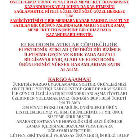
ÖNCELİĞİMİZ ÜRÜNÜ VEYA CİHAZI MEMLEKET EKONOMİSİNE
KAZANDIRMAK VE ALICININ DA KAR ETMESİNİ
SAĞLAMAKTIR. NİYETİ GÜZEL ÖZÜ SÖZÜ GÜZEL HERKESE
TÜM
SAMİMİYETİMİZLE BİR MERHABA KADAR YAKINIZ. 19.90 TL YE
SATILAN BİR ÜRÜNÜN ASLINDA KAR MARJI YOKTUR AMAÇ
MEMLEKET EKONOMİSİNE BİR CİHAZ DAHA
KAZANDIRABİLMEKTİR.
ELEKTRONİK ATIKLAR ÇÖP DEĞİLDİR
ELEKTRONİK ATIKLAR ÇÖP DEĞİLDİR BİZİMLE
İLETİŞİME GEÇİN VE KIRIK YADA ARIZALI
BİLGİSAYAR PARÇALARI VE ELEKTRONİK
ÜRÜNLERİNİZİ YÜKSEK RAKAMLARDAN SATIN
ALALIM.
KARGO AŞAMASI
ÜCRETSİZ KARGO UYGULAMAMIZ YOKTUR. ÜRÜNLERİMİZİ
ÖNCELİKLE YURTİÇİ KARGO İSTEĞE GÖRE DE ARAS KARGO
İLE GÜNCEL İLGİLİ SATIŞ SİTESİNDEKİ ANLAŞMA FİYATLARI
ÜZERİNDEN YOLLAMAKTAYIZ. ÖRNEĞİN 2019 5 DESİ ÜCRETİ
9,90 TL AMA
2020 FİYATI FARKLI OLABİLİR. ONBİNLERCE ÜRÜN
LİSTELEMEKTEYİZ VE KİMİ ÜRÜNLERİMİZ 6-7 YIL ÖNCE
SİSTEME GİRİLMİŞTİR.
ANAKART, BATARYA VE HOPARLÖR GİBİ BAZI ÜRÜNLER
ZAMAN İÇERİSİNDE BOZULMA VEYA HASARA
UĞRAYABİLMEKTEDİR.
LÜTFEN ESKİ TARİHLİ VE HASSAS ÜRÜNLER İÇİN BİLGİ TALEP