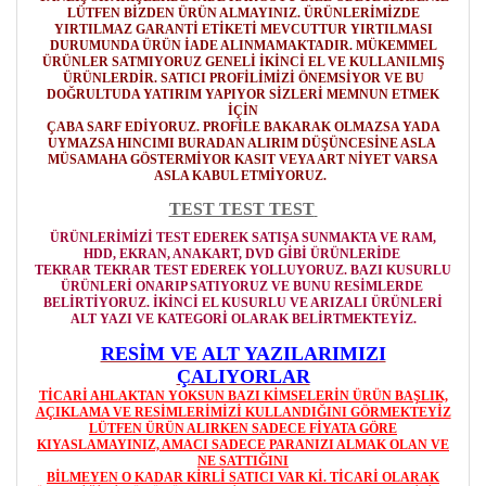
LÜTFEN BİZDEN ÜRÜN ALMAYINIZ. ÜRÜNLERİMİZDE
YIRTILMAZ GARANTİ ETİKETİ MEVCUTTUR YIRTILMASI
DURUMUNDA ÜRÜN İADE ALINMAMAKTADIR. MÜKEMMEL
ÜRÜNLER SATMIYORUZ GENELİ İKİNCİ EL VE KULLANILMIŞ
ÜRÜNLERDİR. SATICI PROFİLİMİZİ ÖNEMSİYOR VE BU
DOĞRULTUDA YATIRIM YAPIYOR SİZLERİ MEMNUN ETMEK
İÇİN
ÇABA SARF EDİYORUZ. PROFİLE BAKARAK OLMAZSA YADA
UYMAZSA HINCIMI BURADAN ALIRIM DÜŞÜNCESİNE ASLA
MÜSAMAHA GÖSTERMİYOR
KASIT VEYA ART NİYET VARSA
ASLA KABUL ETMİYORUZ.
TEST TEST TEST
ÜRÜNLERİMİZİ TEST EDEREK SATIŞA SUNMAKTA VE RAM,
HDD, EKRAN, ANAKART, DVD GİBİ ÜRÜNLERİDE
TEKRAR TEKRAR TEST EDEREK YOLLUYORUZ. BAZI KUSURLU
ÜRÜNLERİ ONARIP SATIYORUZ VE BUNU RESİMLERDE
BELİRTİYORUZ. İKİNCİ EL KUSURLU VE ARIZALI ÜRÜNLERİ
ALT YAZI VE KATEGORİ OLARAK BELİRTMEKTEYİZ.
RESİM VE ALT YAZILARIMIZI
ÇALIYORLAR
TİCARİ AHLAKTAN YOKSUN BAZI KİMSELERİN ÜRÜN BAŞLIK,
AÇIKLAMA VE RESİMLERİMİZİ KULLANDIĞINI GÖRMEKTEYİZ
LÜTFEN ÜRÜN ALIRKEN SADECE FİYATA GÖRE
KIYASLAMAYINIZ, AMACI SADECE PARANIZI ALMAK OLAN VE
NE SATTIĞINI
BİLMEYEN O KADAR KİRLİ SATICI VAR Kİ. TİCARİ OLARAK