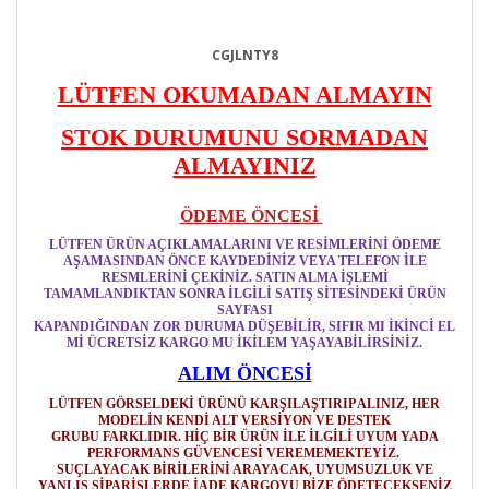
CGJLNTY8
LÜTFEN OKUMADAN ALMAYIN
STOK DURUMUNU SORMADAN
ALMAYINIZ
ÖDEME ÖNCESİ
LÜTFEN ÜRÜN AÇIKLAMALARINI VE RESİMLERİNİ ÖDEME
AŞAMASINDAN ÖNCE KAYDEDİNİZ VEYA TELEFON İLE
RESMLERİNİ ÇEKİNİZ. SATIN ALMA İŞLEMİ
TAMAMLANDIKTAN SONRA İLGİLİ SATIŞ SİTESİNDEKİ ÜRÜN
SAYFASI
KAPANDIĞINDAN ZOR DURUMA DÜŞEBİLİR, SIFIR MI İKİNCİ EL
Mİ ÜCRETSİZ KARGO MU İKİLEM YAŞAYABİLİRSİNİZ.
ALIM ÖNCESİ
LÜTFEN GÖRSELDEKİ ÜRÜNÜ KARŞILAŞTIRIP ALINIZ, HER
MODELİN KENDİ ALT VERSİYON VE DESTEK
GRUBU FARKLIDIR. HİÇ BİR ÜRÜN İLE İLGİLİ UYUM YADA
PERFORMANS GÜVENCESİ VEREMEMEKTEYİZ.
SUÇLAYACAK BİRİLERİNİ ARAYACAK, UYUMSUZLUK VE
YANLIŞ SİPARİŞLERDE İADE KARGOYU BİZE ÖDETECEKSENİZ