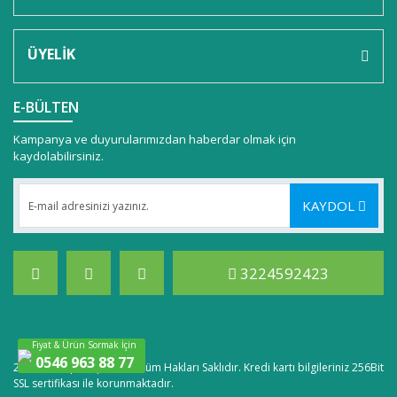
Ürün fiyatı diğer sitelerden daha pahalı.
Bu ürüne benzer farklı alternatifler olmalı.
ÜYELİK
E-BÜLTEN
Kampanya ve duyurularımızdan haberdar olmak için
kaydolabilirsiniz.
Gönder
KAYDOL
3224592423
Fiyat & Ürün Sormak İçin
0546 963 88 77
2020 © lastpointpc.com, Tüm Hakları Saklıdır. Kredi kartı bilgileriniz 256Bit
SSL sertifikası ile korunmaktadır.