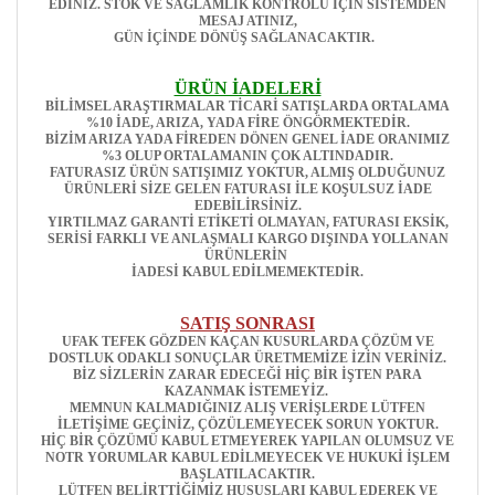
EDİNİZ. STOK VE SAĞLAMLIK KONTROLÜ İÇİN SİSTEMDEN
MESAJ ATINIZ,
GÜN İÇİNDE DÖNÜŞ SAĞLANACAKTIR.
ÜRÜN İADELERİ
BİLİMSEL ARAŞTIRMALAR TİCARİ SATIŞLARDA ORTALAMA
%10 İADE, ARIZA, YADA FİRE ÖNGÖRMEKTEDİR.
BİZİM ARIZA YADA FİREDEN DÖNEN GENEL İADE ORANIMIZ
%3 OLUP ORTALAMANIN ÇOK ALTINDADIR.
FATURASIZ ÜRÜN SATIŞIMIZ YOKTUR, ALMIŞ OLDUĞUNUZ
ÜRÜNLERİ SİZE GELEN FATURASI İLE KOŞULSUZ İADE
EDEBİLİRSİNİZ.
YIRTILMAZ GARANTİ ETİKETİ OLMAYAN, FATURASI EKSİK,
SERİSİ FARKLI VE ANLAŞMALI KARGO DIŞINDA YOLLANAN
ÜRÜNLERİN
İADESİ KABUL EDİLMEMEKTEDİR.
SATIŞ SONRASI
UFAK TEFEK GÖZDEN KAÇAN KUSURLARDA ÇÖZÜM VE
DOSTLUK ODAKLI SONUÇLAR ÜRETMEMİZE İZİN VERİNİZ.
BİZ SİZLERİN ZARAR EDECEĞİ HİÇ BİR İŞTEN PARA
KAZANMAK İSTEMEYİZ.
MEMNUN KALMADIĞINIZ ALIŞ VERİŞLERDE LÜTFEN
İLETİŞİME GEÇİNİZ, ÇÖZÜLEMEYECEK SORUN YOKTUR.
HİÇ BİR ÇÖZÜMÜ KABUL ETMEYEREK YAPILAN OLUMSUZ VE
NOTR YORUMLAR KABUL EDİLMEYECEK VE HUKUKİ İŞLEM
BAŞLATILACAKTIR.
LÜTFEN BELİRTTİĞİMİZ HUSUSLARI KABUL EDEREK VE