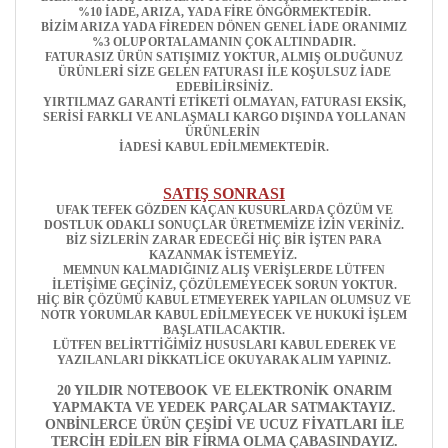
%10 İADE, ARIZA, YADA FİRE ÖNGÖRMEKTEDİR.
BİZİM ARIZA YADA FİREDEN DÖNEN GENEL İADE ORANIMIZ
%3 OLUP ORTALAMANIN ÇOK ALTINDADIR.
FATURASIZ ÜRÜN SATIŞIMIZ YOKTUR, ALMIŞ OLDUĞUNUZ
ÜRÜNLERİ SİZE GELEN FATURASI İLE KOŞULSUZ İADE
EDEBİLİRSİNİZ.
YIRTILMAZ GARANTİ ETİKETİ OLMAYAN, FATURASI EKSİK,
SERİSİ FARKLI VE ANLAŞMALI KARGO DIŞINDA YOLLANAN
ÜRÜNLERİN
İADESİ KABUL EDİLMEMEKTEDİR.
SATIŞ SONRASI
UFAK TEFEK GÖZDEN KAÇAN KUSURLARDA ÇÖZÜM VE
DOSTLUK ODAKLI SONUÇLAR ÜRETMEMİZE İZİN VERİNİZ.
BİZ SİZLERİN ZARAR EDECEĞİ HİÇ BİR İŞTEN PARA
KAZANMAK İSTEMEYİZ.
MEMNUN KALMADIĞINIZ ALIŞ VERİŞLERDE LÜTFEN
İLETİŞİME GEÇİNİZ, ÇÖZÜLEMEYECEK SORUN YOKTUR.
HİÇ BİR ÇÖZÜMÜ KABUL ETMEYEREK YAPILAN OLUMSUZ VE
NOTR YORUMLAR KABUL EDİLMEYECEK VE HUKUKİ İŞLEM
BAŞLATILACAKTIR.
LÜTFEN BELİRTTİĞİMİZ HUSUSLARI KABUL EDEREK VE
YAZILANLARI DİKKATLİCE OKUYARAK ALIM YAPINIZ.
20 YILDIR NOTEBOOK VE ELEKTRONİK ONARIM
YAPMAKTA VE YEDEK PARÇALAR SATMAKTAYIZ.
ONBİNLERCE ÜRÜN ÇEŞİDİ VE UCUZ FİYATLARI İLE
TERCİH EDİLEN BİR FİRMA OLMA ÇABASINDAYIZ.