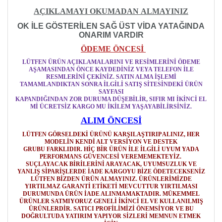
AÇIKLAMAYI OKUMADAN ALMAYINIZ
OK İLE GÖSTERİLEN SAĞ ÜST VİDA YATAĞINDA
ONARIM VARDIR
ÖDEME ÖNCESİ
LÜTFEN ÜRÜN AÇIKLAMALARINI VE RESİMLERİNİ ÖDEME
AŞAMASINDAN ÖNCE KAYDEDİNİZ VEYA TELEFON İLE
RESMLERİNİ ÇEKİNİZ. SATIN ALMA İŞLEMİ
TAMAMLANDIKTAN SONRA İLGİLİ SATIŞ SİTESİNDEKİ ÜRÜN
SAYFASI
KAPANDIĞINDAN ZOR DURUMA DÜŞEBİLİR, SIFIR MI İKİNCİ EL
Mİ ÜCRETSİZ KARGO MU İKİLEM YAŞAYABİLİRSİNİZ.
ALIM ÖNCESİ
LÜTFEN GÖRSELDEKİ ÜRÜNÜ KARŞILAŞTIRIP ALINIZ, HER
MODELİN KENDİ ALT VERSİYON VE DESTEK
GRUBU FARKLIDIR. HİÇ BİR ÜRÜN İLE İLGİLİ UYUM YADA
PERFORMANS GÜVENCESİ VEREMEMEKTEYİZ.
SUÇLAYACAK BİRİLERİNİ ARAYACAK, UYUMSUZLUK VE
YANLIŞ SİPARİŞLERDE İADE KARGOYU BİZE ÖDETECEKSENİZ
LÜTFEN BİZDEN ÜRÜN ALMAYINIZ. ÜRÜNLERİMİZDE
YIRTILMAZ GARANTİ ETİKETİ MEVCUTTUR YIRTILMASI
DURUMUNDA ÜRÜN İADE ALINMAMAKTADIR. MÜKEMMEL
ÜRÜNLER SATMIYORUZ GENELİ İKİNCİ EL VE KULLANILMIŞ
ÜRÜNLERDİR. SATICI PROFİLİMİZİ ÖNEMSİYOR VE BU
DOĞRULTUDA YATIRIM YAPIYOR SİZLERİ MEMNUN ETMEK