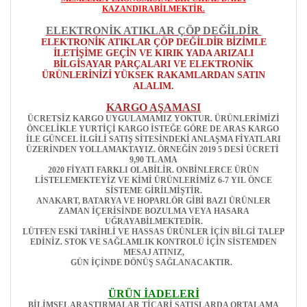
KAZANDIRABİLMEKTİR.
ELEKTRONİK ATIKLAR ÇÖP DEĞİLDİR
ELEKTRONİK ATIKLAR ÇÖP DEĞİLDİR BİZİMLE
İLETİŞİME GEÇİN VE KIRIK YADA ARIZALI
BİLGİSAYAR PARÇALARI VE ELEKTRONİK
ÜRÜNLERİNİZİ YÜKSEK RAKAMLARDAN SATIN
ALALIM.
KARGO AŞAMASI
ÜCRETSİZ KARGO UYGULAMAMIZ YOKTUR. ÜRÜNLERİMİZİ
ÖNCELİKLE YURTİÇİ KARGO İSTEĞE GÖRE DE ARAS KARGO
İLE GÜNCEL İLGİLİ SATIŞ SİTESİNDEKİ ANLAŞMA FİYATLARI
ÜZERİNDEN YOLLAMAKTAYIZ. ÖRNEĞİN 2019 5 DESİ ÜCRETİ
9,90 TL AMA
2020 FİYATI FARKLI OLABİLİR. ONBİNLERCE ÜRÜN
LİSTELEMEKTEYİZ VE KİMİ ÜRÜNLERİMİZ 6-7 YIL ÖNCE
SİSTEME GİRİLMİŞTİR.
ANAKART, BATARYA VE HOPARLÖR GİBİ BAZI ÜRÜNLER
ZAMAN İÇERİSİNDE BOZULMA VEYA HASARA
UĞRAYABİLMEKTEDİR.
LÜTFEN ESKİ TARİHLİ VE HASSAS ÜRÜNLER İÇİN BİLGİ TALEP
EDİNİZ. STOK VE SAĞLAMLIK KONTROLÜ İÇİN SİSTEMDEN
MESAJ ATINIZ,
GÜN İÇİNDE DÖNÜŞ SAĞLANACAKTIR.
ÜRÜN İADELERİ
BİLİMSEL ARAŞTIRMALAR TİCARİ SATIŞLARDA ORTALAMA