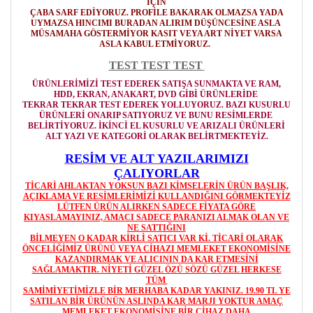
İÇİN
ÇABA SARF EDİYORUZ. PROFİLE BAKARAK OLMAZSA YADA
UYMAZSA HINCIMI BURADAN ALIRIM DÜŞÜNCESİNE ASLA
MÜSAMAHA GÖSTERMİYOR
KASIT VEYA ART NİYET VARSA
ASLA KABUL ETMİYORUZ.
TEST TEST TEST
ÜRÜNLERİMİZİ TEST EDEREK SATIŞA SUNMAKTA VE RAM,
HDD, EKRAN, ANAKART, DVD GİBİ ÜRÜNLERİDE
TEKRAR TEKRAR TEST EDEREK YOLLUYORUZ. BAZI KUSURLU
ÜRÜNLERİ ONARIP SATIYORUZ VE BUNU RESİMLERDE
BELİRTİYORUZ. İKİNCİ EL KUSURLU VE ARIZALI ÜRÜNLERİ
ALT YAZI VE KATEGORİ OLARAK BELİRTMEKTEYİZ.
RESİM VE ALT YAZILARIMIZI
ÇALIYORLAR
TİCARİ AHLAKTAN YOKSUN BAZI KİMSELERİN ÜRÜN BAŞLIK,
AÇIKLAMA VE RESİMLERİMİZİ KULLANDIĞINI GÖRMEKTEYİZ
LÜTFEN ÜRÜN ALIRKEN SADECE FİYATA GÖRE
KIYASLAMAYINIZ, AMACI SADECE PARANIZI ALMAK OLAN VE
NE SATTIĞINI
BİLMEYEN O KADAR KİRLİ SATICI VAR Kİ. TİCARİ OLARAK
ÖNCELİĞİMİZ ÜRÜNÜ VEYA CİHAZI MEMLEKET EKONOMİSİNE
KAZANDIRMAK VE ALICININ DA KAR ETMESİNİ
SAĞLAMAKTIR. NİYETİ GÜZEL ÖZÜ SÖZÜ GÜZEL HERKESE
TÜM
SAMİMİYETİMİZLE BİR MERHABA KADAR YAKINIZ. 19.90 TL YE
SATILAN BİR ÜRÜNÜN ASLINDA KAR MARJI YOKTUR AMAÇ
MEMLEKET EKONOMİSİNE BİR CİHAZ DAHA