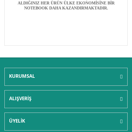
ALDIĞINIZ HER ÜRÜN ÜLKE EKONOMİSİNE BİR
NOTEBOOK DAHA KAZANDIRMAKTADIR.
Bu ürünün fiyat bilgisi, resim, ürün açıklamalarında ve
diğer konularda yetersiz gördüğünüz noktaları öneri
Bu ürüne ilk yorumu siz yapın!
formunu kullanarak tarafımıza iletebilirsiniz.
Görüş ve önerileriniz için teşekkür ederiz.
KURUMSAL
Yorum Yaz
Ürün resmi kalitesiz, bozuk veya görüntülenemiyor.
Ürün açıklamasında eksik bilgiler bulunuyor.
ALIŞVERİŞ
Ürün bilgilerinde hatalar bulunuyor.
Ürün fiyatı diğer sitelerden daha pahalı.
Bu ürüne benzer farklı alternatifler olmalı.
ÜYELİK